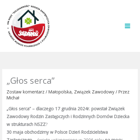
Przejdź
do
treści
„Głos serca”
Zostaw komentarz
/
Małopolska
,
Związek Zawodowy
/ Przez
Michał
„Głos serca” – dlaczego 17 grudnia 2024r. powstał Związek
Zawodowy Rodzin Zastępczych i Rodzinnych Domów Dziecka
w strukturach NSZZ
?
30 maja obchodzimy w Polsce Dzień Rodzicielstwa
Zastępczego
– święto ustanowione w 2006 roku
na mocy