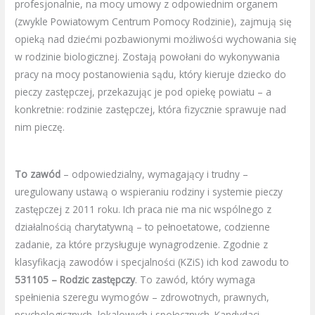
profesjonalnie, na mocy umowy z odpowiednim organem
(zwykle Powiatowym Centrum Pomocy Rodzinie), zajmują się
opieką nad dziećmi pozbawionymi możliwości wychowania się
w rodzinie biologicznej. Zostają powołani do wykonywania
pracy na mocy postanowienia sądu, który kieruje dziecko do
pieczy zastępczej, przekazując je pod opiekę powiatu – a
konkretnie: rodzinie zastępczej, która fizycznie sprawuje nad
nim pieczę.
To zawód
– odpowiedzialny, wymagający i trudny –
uregulowany ustawą o wspieraniu rodziny i systemie pieczy
zastępczej z 2011 roku. Ich praca nie ma nic wspólnego z
działalnością charytatywną – to pełnoetatowe, codzienne
zadanie, za które przysługuje wynagrodzenie. Zgodnie z
klasyfikacją zawodów i specjalności (KZiS) ich kod zawodu to
531105 – Rodzic zastępczy
. To zawód, który wymaga
spełnienia szeregu wymogów – zdrowotnych, prawnych,
psychologicznych, lokalowych i społecznych. Kandydaci