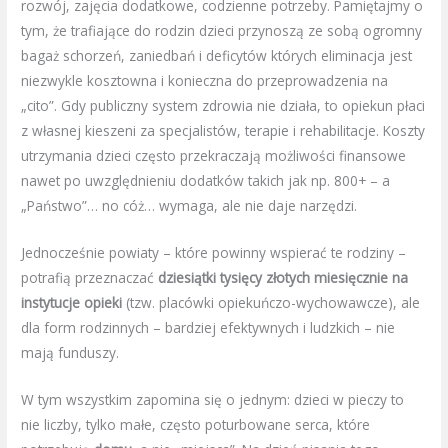
rozwój, zajęcia dodatkowe, codzienne potrzeby. Pamiętajmy o
tym, że trafiające do rodzin dzieci przynoszą ze sobą ogromny
bagaż schorzeń, zaniedbań i deficytów których eliminacja jest
niezwykle kosztowna i konieczna do przeprowadzenia na
„cito”. Gdy publiczny system zdrowia nie działa, to opiekun płaci
z własnej kieszeni za specjalistów, terapie i rehabilitacje. Koszty
utrzymania dzieci często przekraczają możliwości finansowe
nawet po uwzględnieniu dodatków takich jak np. 800+ – a
„Państwo”… no cóż… wymaga, ale nie daje narzędzi.
Jednocześnie powiaty – które powinny wspierać te rodziny –
potrafią przeznaczać
dziesiątki tysięcy złotych miesięcznie na
instytucje opieki
(tzw. placówki opiekuńczo-wychowawcze), ale
dla form rodzinnych – bardziej efektywnych i ludzkich – nie
mają funduszy.
W tym wszystkim zapomina się o jednym: dzieci w pieczy to
nie liczby, tylko małe, często poturbowane serca, które