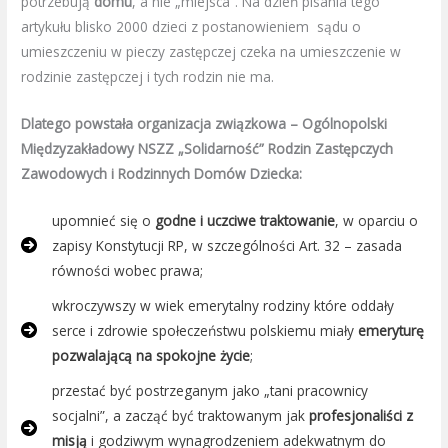
potrzebują
domu
, a nie „miejsca”. Na dzień pisania tego
artykułu blisko 2000 dzieci z postanowieniem sądu o
umieszczeniu w pieczy zastępczej czeka na umieszczenie w
rodzinie zastępczej i tych rodzin nie ma.
Dlatego powstała organizacja związkowa – Ogólnopolski
Międzyzakładowy NSZZ „Solidarność” Rodzin Zastępczych
Zawodowych i Rodzinnych Domów Dziecka:
upomnieć się o
godne i uczciwe traktowanie
, w oparciu o
zapisy Konstytucji RP, w szczególności Art. 32 – zasada
równości wobec prawa;
wkroczywszy w wiek emerytalny rodziny które oddały
serce i zdrowie społeczeństwu polskiemu miały
emeryturę
pozwalającą na spokojne życie
;
przestać być postrzeganym jako „tani pracownicy
socjalni”, a zacząć być traktowanym jak
profesjonaliści z
misją
i godziwym wynagrodzeniem adekwatnym do