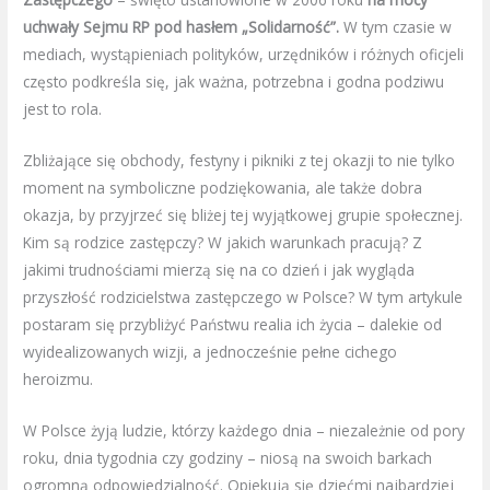
uchwały Sejmu RP pod hasłem „Solidarność”.
W tym czasie w
mediach, wystąpieniach polityków, urzędników i różnych oficjeli
często podkreśla się, jak ważna, potrzebna i godna podziwu
jest to rola.
Zbliżające się obchody, festyny i pikniki z tej okazji to nie tylko
moment na symboliczne podziękowania, ale także dobra
okazja, by przyjrzeć się bliżej tej wyjątkowej grupie społecznej.
Kim są rodzice zastępczy? W jakich warunkach pracują? Z
jakimi trudnościami mierzą się na co dzień i jak wygląda
przyszłość rodzicielstwa zastępczego w Polsce? W tym artykule
postaram się przybliżyć Państwu realia ich życia – dalekie od
wyidealizowanych wizji, a jednocześnie pełne cichego
heroizmu.
W Polsce żyją ludzie, którzy każdego dnia – niezależnie od pory
roku, dnia tygodnia czy godziny – niosą na swoich barkach
ogromną odpowiedzialność. Opiekują się dziećmi najbardziej