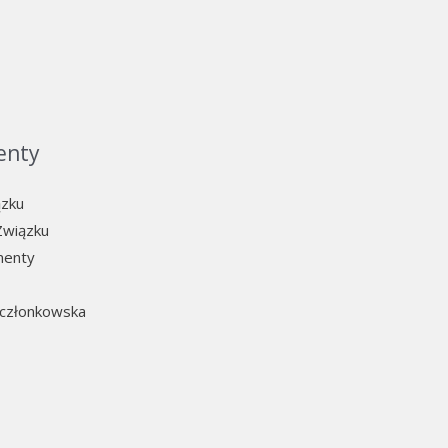
enty
ązku
Związku
menty
 członkowska