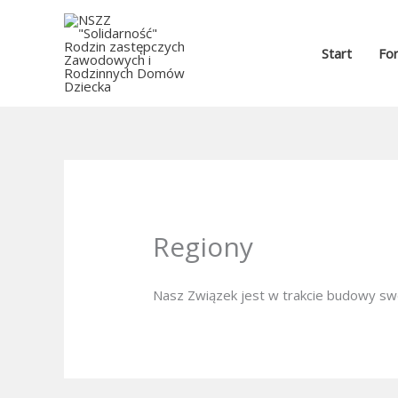
Przejdź
do
Start
Fo
treści
Regiony
Nasz Związek jest w trakcie budowy swo